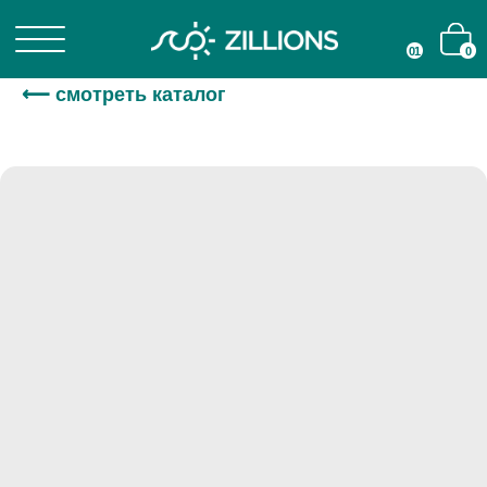
01
01
0
0
⟵ смотреть каталог