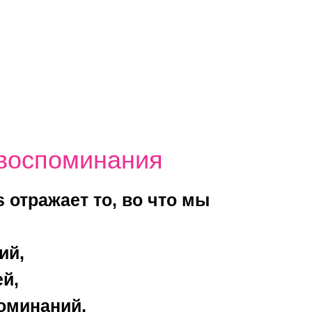
воспоминания
s отражает то, во что мы
ий,
й,
оминаний,