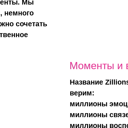
менты. Мы
, немного
жно сочетать
ственное
Моменты и 
Название Zillion
верим:
миллионы эмоц
миллионы связе
миллионы восп