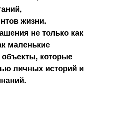
аний,
нтов жизни.
ашения не только как
ак маленькие
объекты, которые
тью личных историй и
наний.