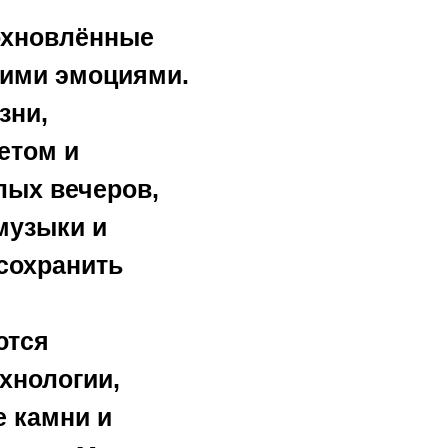
дохновлённые
кими эмоциями.
зни,
етом и
лых вечеров,
музыки и
сохранить
ются
хнологии,
е камни и