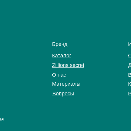
Бренд
Каталог
Zillions secret
Д
О нас
В
Материалы
К
Вопросы
Р
кая