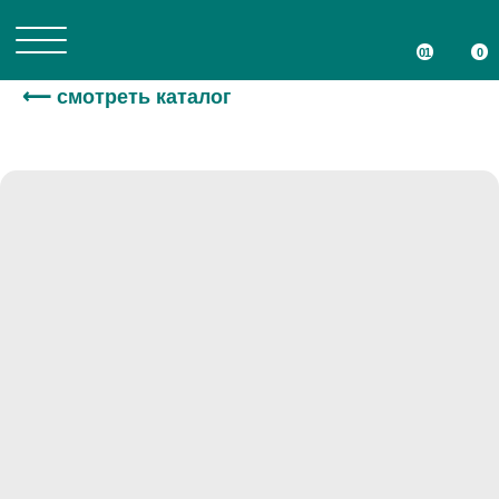
01
01
0
0
⟵ смотреть каталог