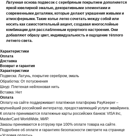
Латунная основа подвесок с серебряным покрытием дополняется
яркой ювелирной эмалью, декоративными элементами и
современными деталями, которые делают украшения живыми и
атмосферными. Такие колье легко сочетать между собой или
носить как самостоятельный акцент, создавая многослойные
комбинации для расслабленным курортного настроения. Они
добавляют образу цвет, индивидуальность и ощущение тёплого
летнего света.
Характеристики
Оплата
Доставка
Возврат и гарантия
Характеристики
Подвеска: Латунь, покрытие серебром, эмаль
Обработка: От потускнения
Шнур: Плетеная нейлоновая нить
Вставка: Нет
Оплата
Оплату на сайте поддерживает платёжная платформа PayKeeper –
крупнейший российский интегратор, предоставляющий услуги эквайринга.
К оплате принимаются платежные карты российских банков: VISA Inc,
MasterCard WorldWide, МИР.
Заказы принимаются в отгрузку при 100% оплате товара на сайте.
Подробнее об оплате и гарантиях безопасности смотрите на странице
«Условия оплаты».