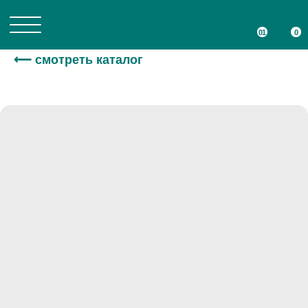
01
01
0
0
⟵ смотреть каталог