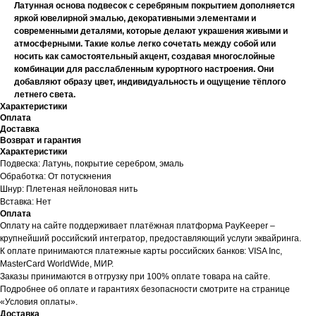
Латунная основа подвесок с серебряным покрытием дополняется
яркой ювелирной эмалью, декоративными элементами и
современными деталями, которые делают украшения живыми и
атмосферными. Такие колье легко сочетать между собой или
носить как самостоятельный акцент, создавая многослойные
комбинации для расслабленным курортного настроения. Они
добавляют образу цвет, индивидуальность и ощущение тёплого
летнего света.
Характеристики
Оплата
Доставка
Возврат и гарантия
Характеристики
Подвеска: Латунь, покрытие серебром, эмаль
Обработка: От потускнения
Шнур: Плетеная нейлоновая нить
Вставка: Нет
Оплата
Оплату на сайте поддерживает платёжная платформа PayKeeper –
крупнейший российский интегратор, предоставляющий услуги эквайринга.
К оплате принимаются платежные карты российских банков: VISA Inc,
MasterCard WorldWide, МИР.
Заказы принимаются в отгрузку при 100% оплате товара на сайте.
Подробнее об оплате и гарантиях безопасности смотрите на странице
«Условия оплаты».
Доставка