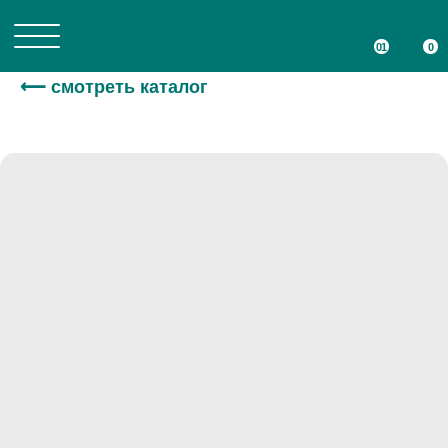
01
01
0
0
⟵ смотреть каталог