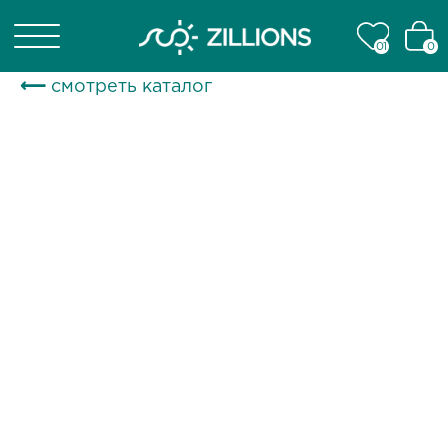
01
01
0
0
⟵ смотреть каталог