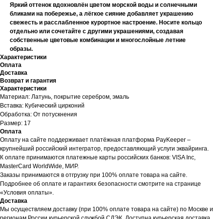
Яркий оттенок вдохновлён цветом морской воды и солнечными
бликами на побережье, а лёгкое сияние добавляет украшению
свежесть и расслабленное курортное настроение. Носите кольцо
отдельно или сочетайте с другими украшениями, создавая
собственные цветовые комбинации и многослойные летние
образы.
Характеристики
Оплата
Доставка
Возврат и гарантия
Характеристики
Материал: Латунь, покрытие серебром, эмаль
Вставка: Кубический цирконий
Обработка: От потускнения
Размер: 17
Оплата
Оплату на сайте поддерживает платёжная платформа PayKeeper –
крупнейший российский интегратор, предоставляющий услуги эквайринга.
К оплате принимаются платежные карты российских банков: VISA Inc,
MasterCard WorldWide, МИР.
Заказы принимаются в отгрузку при 100% оплате товара на сайте.
Подробнее об оплате и гарантиях безопасности смотрите на странице
«Условия оплаты».
Доставка
Мы осуществляем доставку (при 100% оплате товара на сайте) по Москве и
регионам России курьерской службой СДЭК. Доступна курьерская доставка,