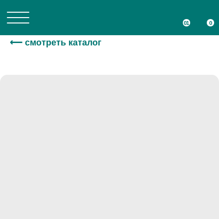
01
01
0
0
⟵ смотреть каталог