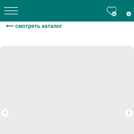
01
01
0
0
⟵ смотреть каталог