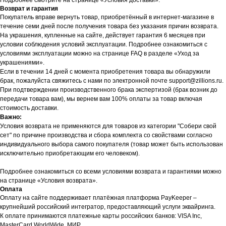
Подробнее смотрите на странице «Условия доставки».
Возврат и гарантия
Покупатель вправе вернуть товар, приобретённый в интернет-магазине в
течение семи дней после получения товара без указания причин возврата.
На украшения, купленные на сайте, действует гарантия 6 месяцев при
условии соблюдения условий эксплуатации. Подробнее ознакомиться с
условиями эксплуатации можно на странице FAQ в разделе «Уход за
украшениями».
Если в течении 14 дней с момента приобретения товара вы обнаружили
брак, пожалуйста свяжитесь с нами по электронной почте support@zillions.ru.
При подтверждении производственного брака экспертизой (брак возник до
передачи товара вам), мы вернем вам 100% оплаты за товар включая
стоимость доставки.
Важно:
Условия возврата не применяются для товаров из категории "Собери свой
сет" по причине производства и сбора комплекта со свойствами согласно
индивидуального выбора самого покупателя (товар может быть использован
исключительно приобретающим его человеком).
Подробнее ознакомиться со всеми условиями возврата и гарантиями можно
на странице «Условия возврата».
Оплата
Оплату на сайте поддерживает платёжная платформа PayKeeper –
крупнейший российский интегратор, предоставляющий услуги эквайринга.
К оплате принимаются платежные карты российских банков: VISA Inc,
MasterCard WorldWide, МИР.