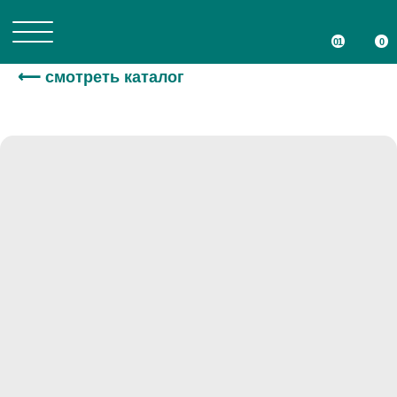
01
01
0
0
⟵ смотреть каталог