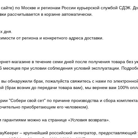
сайте) по Москве и регионам России курьерской службой СДЭК. Дос
вки рассчитывается в корзине автоматически.
х дня.
симости от региона и конкретного адреса доставки.
ернет-магазине в течение семи дней после получения товара без у
 6 месяцев при условии соблюдения условий эксплуатации. Подроб
вы обнаружили брак, пожалуйста свяжитесь с нами по электронной п
й (брак возник до передачи товара вам), мы вернем вам 100% опла
ории "Собери свой сет" по причине производства и сбора комплект
лючительно приобретающим его человеком).
и гарантиями можно на странице «Условия возврата».
yKeeper – крупнейший российский интегратор, предоставляющий у