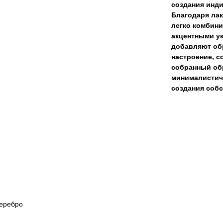
создания инд
Благодаря лак
легко комбини
акцентными у
добавляют обр
настроение, с
собранный обр
минималистичн
создания соб
серебро