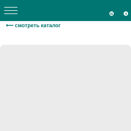
01
01
0
0
⟵ смотреть каталог