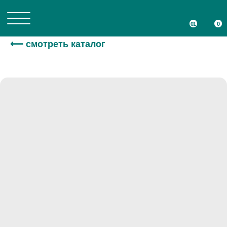
01
01
0
0
⟵ смотреть каталог