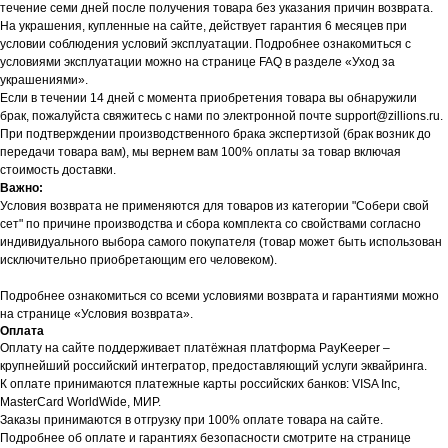
течение семи дней после получения товара без указания причин возврата.
На украшения, купленные на сайте, действует гарантия 6 месяцев при
условии соблюдения условий эксплуатации. Подробнее ознакомиться с
условиями эксплуатации можно на странице FAQ в разделе «Уход за
украшениями».
Если в течении 14 дней с момента приобретения товара вы обнаружили
брак, пожалуйста свяжитесь с нами по электронной почте support@zillions.ru.
При подтверждении производственного брака экспертизой (брак возник до
передачи товара вам), мы вернем вам 100% оплаты за товар включая
стоимость доставки.
Важно:
Условия возврата не применяются для товаров из категории "Собери свой
сет" по причине производства и сбора комплекта со свойствами согласно
индивидуального выбора самого покупателя (товар может быть использован
исключительно приобретающим его человеком).
Подробнее ознакомиться со всеми условиями возврата и гарантиями можно
на странице «Условия возврата».
Оплата
Оплату на сайте поддерживает платёжная платформа PayKeeper –
крупнейший российский интегратор, предоставляющий услуги эквайринга.
К оплате принимаются платежные карты российских банков: VISA Inc,
MasterCard WorldWide, МИР.
Заказы принимаются в отгрузку при 100% оплате товара на сайте.
Подробнее об оплате и гарантиях безопасности смотрите на странице