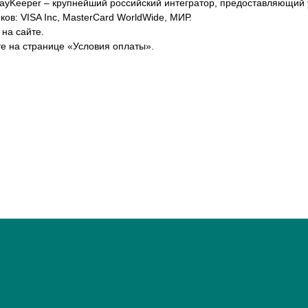
yKeeper – крупнейший российский интегратор, предоставляющий у
ов: VISA Inc, MasterCard WorldWide, МИР.
 на сайте.
е на странице «Условия оплаты».