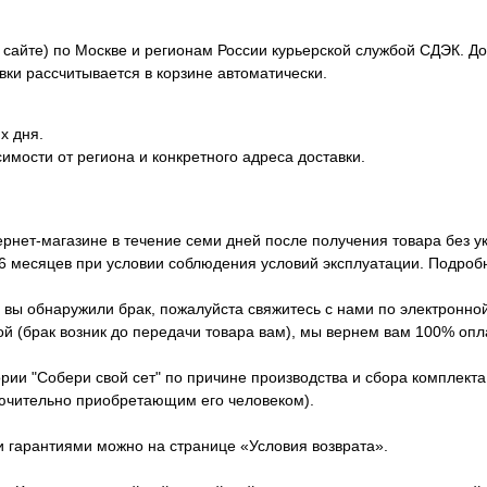
сайте) по Москве и регионам России курьерской службой СДЭК. Дос
вки рассчитывается в корзине автоматически.
х дня.
симости от региона и конкретного адреса доставки.
ернет-магазине в течение семи дней после получения товара без у
 6 месяцев при условии соблюдения условий эксплуатации. Подроб
вы обнаружили брак, пожалуйста свяжитесь с нами по электронной п
й (брак возник до передачи товара вам), мы вернем вам 100% опла
ории "Собери свой сет" по причине производства и сбора комплект
лючительно приобретающим его человеком).
и гарантиями можно на странице «Условия возврата».