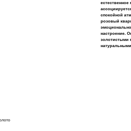
естественное 
ассоциируется
спокойной ат
розовый кварц
эмоционально
настроение. О
золотистыми 
натуральными
олото