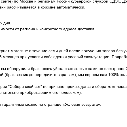
сайте) по Москве и регионам России курьерской службой СДЭК. Дос
вки рассчитывается в корзине автоматически.
х дня.
симости от региона и конкретного адреса доставки.
ернет-магазине в течение семи дней после получения товара без у
 6 месяцев при условии соблюдения условий эксплуатации. Подроб
вы обнаружили брак, пожалуйста свяжитесь с нами по электронной п
й (брак возник до передачи товара вам), мы вернем вам 100% опла
ории "Собери свой сет" по причине производства и сбора комплект
лючительно приобретающим его человеком).
и гарантиями можно на странице «Условия возврата».