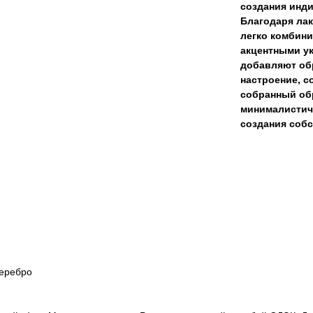
создания инд
Благодаря лак
легко комбини
акцентными у
добавляют обр
настроение, с
собранный обр
минималистичн
создания соб
серебро