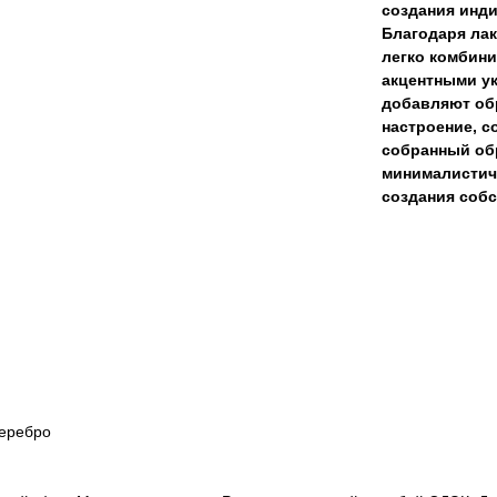
создания инд
Благодаря лак
легко комбини
акцентными у
добавляют обр
настроение, с
собранный обр
минималистичн
создания соб
серебро