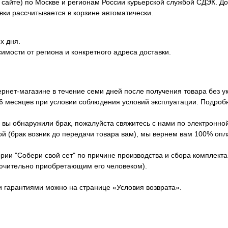
сайте) по Москве и регионам России курьерской службой СДЭК. Дос
вки рассчитывается в корзине автоматически.
х дня.
симости от региона и конкретного адреса доставки.
ернет-магазине в течение семи дней после получения товара без у
 6 месяцев при условии соблюдения условий эксплуатации. Подроб
вы обнаружили брак, пожалуйста свяжитесь с нами по электронной п
й (брак возник до передачи товара вам), мы вернем вам 100% опла
ории "Собери свой сет" по причине производства и сбора комплект
лючительно приобретающим его человеком).
и гарантиями можно на странице «Условия возврата».