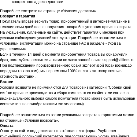
конкретного адреса доставки.
Подробнее смотрите на странице «Условия доставки».
Возврат и гарантия
Покупатель вправе вернуть товар, приобретённый в интернет-магазине в
течение семи дней после получения товара без указания причин возврата.
На украшения, купленные на сайте, действует гарантия 6 месяцев при
условии соблюдения условий эксплуатации. Подробнее ознакомиться с
условиями эксплуатации можно на странице FAQ в разделе «Уход за
украшениями».
Если в течении 14 дней с момента приобретения товара вы обнаружили
брак, пожалуйста свяжитесь с нами по электронной почте support@zillions.ru.
При подтверждении производственного брака экспертизой (брак возник до
передачи товара вам), мы вернем вам 100% оплаты за товар включая
стоимость доставки.
Важно:
Условия возврата не применяются для товаров из категории "Собери свой
сет" по причине производства и сбора комплекта со свойствами согласно
индивидуального выбора самого покупателя (товар может быть использован
исключительно приобретающим его человеком).
Подробнее ознакомиться со всеми условиями возврата и гарантиями можно
на странице «Условия возврата».
Оплата
Оплату на сайте поддерживает платёжная платформа PayKeeper –
крупнейший российский интегратор, предоставляющий услуги эквайринга.