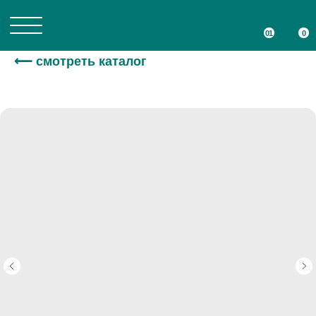
01
01
0
0
⟵ смотреть каталог