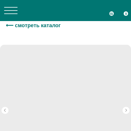
01
01
0
0
⟵ смотреть каталог