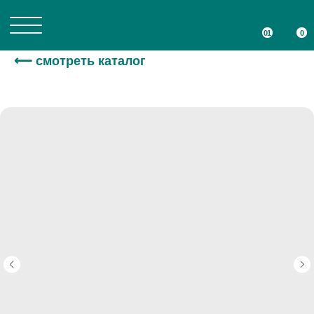
01
01
0
0
⟵ смотреть каталог