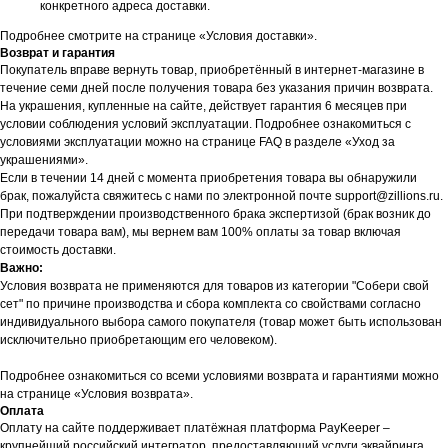
конкретного адреса доставки.
Подробнее смотрите на странице «Условия доставки».
Возврат и гарантия
Покупатель вправе вернуть товар, приобретённый в интернет-магазине в
течение семи дней после получения товара без указания причин возврата.
На украшения, купленные на сайте, действует гарантия 6 месяцев при
условии соблюдения условий эксплуатации. Подробнее ознакомиться с
условиями эксплуатации можно на странице FAQ в разделе «Уход за
украшениями».
Если в течении 14 дней с момента приобретения товара вы обнаружили
брак, пожалуйста свяжитесь с нами по электронной почте support@zillions.ru.
При подтверждении производственного брака экспертизой (брак возник до
передачи товара вам), мы вернем вам 100% оплаты за товар включая
стоимость доставки.
Важно:
Условия возврата не применяются для товаров из категории "Собери свой
сет" по причине производства и сбора комплекта со свойствами согласно
индивидуального выбора самого покупателя (товар может быть использован
исключительно приобретающим его человеком).
Подробнее ознакомиться со всеми условиями возврата и гарантиями можно
на странице «Условия возврата».
Оплата
Оплату на сайте поддерживает платёжная платформа PayKeeper –
крупнейший российский интегратор, предоставляющий услуги эквайринга.