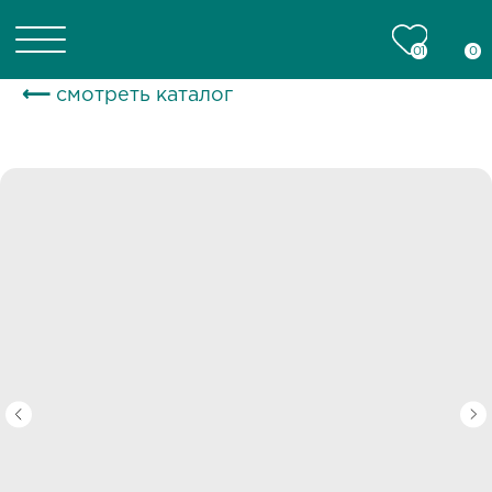
01
01
0
0
⟵ смотреть каталог