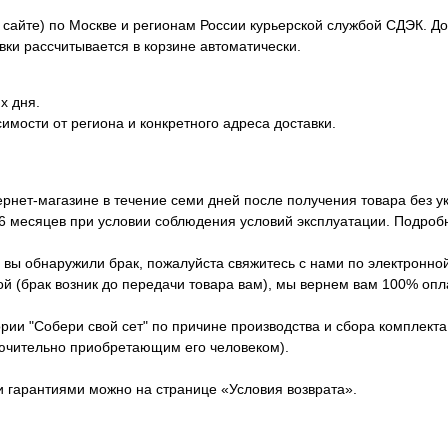
сайте) по Москве и регионам России курьерской службой СДЭК. Дос
вки рассчитывается в корзине автоматически.
х дня.
симости от региона и конкретного адреса доставки.
ернет-магазине в течение семи дней после получения товара без у
 6 месяцев при условии соблюдения условий эксплуатации. Подроб
вы обнаружили брак, пожалуйста свяжитесь с нами по электронной п
й (брак возник до передачи товара вам), мы вернем вам 100% опла
ории "Собери свой сет" по причине производства и сбора комплект
лючительно приобретающим его человеком).
и гарантиями можно на странице «Условия возврата».