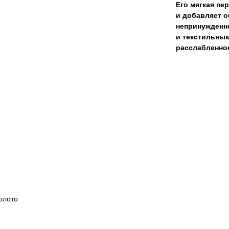
Его мягкая пе
и добавляет о
непринужденно
и текстильным
расслабленное
олото