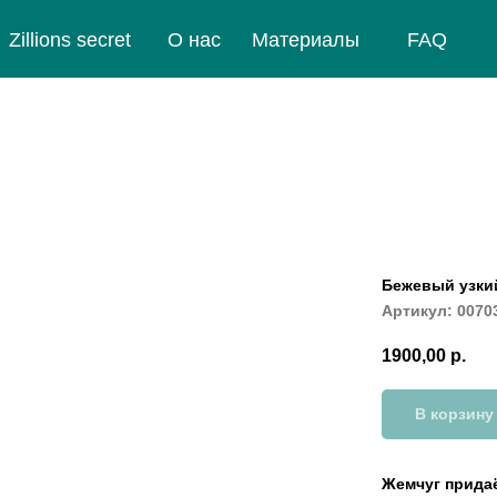
Zillions secret
О нас
Материалы
FAQ
Бежевый узки
Артикул:
0070
1900,00
р.
В корзину
Жемчуг придаё