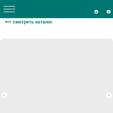
01
01
0
0
⟵ смотреть каталог