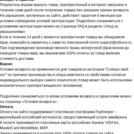
Покупатель вправе вернуть товар, приобретённый в интернет-магазине в
течение семи дней после получения товара без указания причин возврата.
На украшения, купленные на сайте, действует гарантия 6 месяцев при
условии соблюдения условий эксплуатации. Подробнее ознакомиться с
условиями эксплуатации можно на странице FAQ в разделе «Уход за
украшениями».
Если в течении 14 дней с момента приобретения товара вы обнаружили
брак, пожалуйста свяжитесь с нами по электронной почте support@zillions.ru.
При подтверждении производственного брака экспертизой (брак возник до
передачи товара вам), мы вернем вам 100% оплаты за товар включая
стоимость доставки.
Важно:
Условия возврата не применяются для товаров из категории "Собери свой
сет" по причине производства и сбора комплекта со свойствами согласно
индивидуального выбора самого покупателя (товар может быть использован
исключительно приобретающим его человеком).
Подробнее ознакомиться со всеми условиями возврата и гарантиями можно
на странице «Условия возврата».
Оплата
Оплату на сайте поддерживает платёжная платформа PayKeeper –
крупнейший российский интегратор, предоставляющий услуги эквайринга.
К оплате принимаются платежные карты российских банков: VISA Inc,
MasterCard WorldWide, МИР.
Заказы принимаются в отгрузку при 100% оплате товара на сайте.