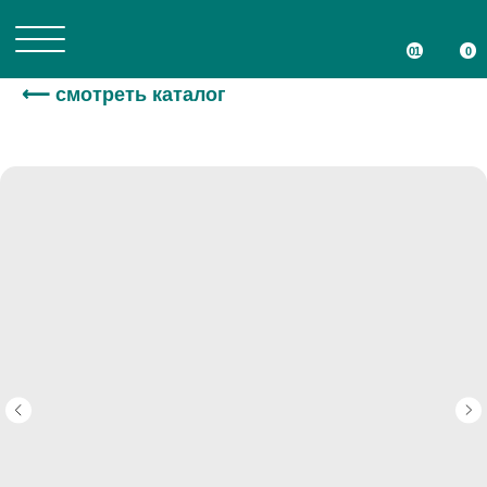
01
01
0
0
⟵ смотреть каталог