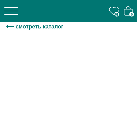
01
01
0
0
⟵ смотреть каталог